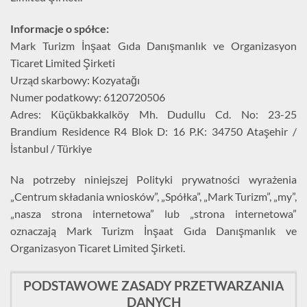
Informacje o spółce:
Mark Turizm İnşaat Gıda Danışmanlık ve Organizasyon
Ticaret Limited Şirketi
Urząd skarbowy: Kozyatağı
Numer podatkowy: 6120720506
Adres: Küçükbakkalköy Mh. Dudullu Cd. No: 23-25
Brandium Residence R4 Blok D: 16 P.K: 34750 Ataşehir /
İstanbul / Türkiye
Na potrzeby niniejszej Polityki prywatności wyrażenia
„Centrum składania wniosków”, „Spółka”, „Mark Turizm”, „my”,
„nasza strona internetowa” lub „strona internetowa”
oznaczają Mark Turizm İnşaat Gıda Danışmanlık ve
Organizasyon Ticaret Limited Şirketi.
PODSTAWOWE ZASADY PRZETWARZANIA
DANYCH