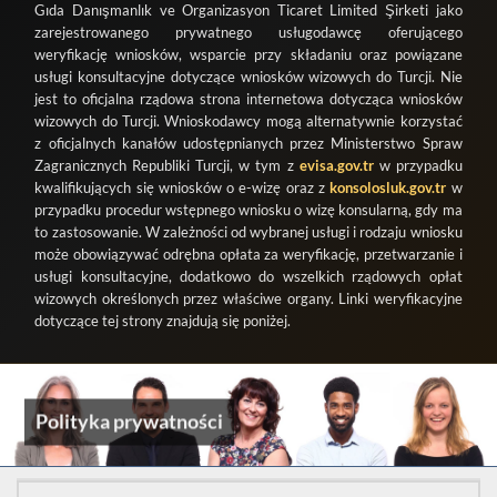
Gıda Danışmanlık ve Organizasyon Ticaret Limited Şirketi
jako
zarejestrowanego prywatnego usługodawcę oferującego
weryfikację wniosków, wsparcie przy składaniu oraz powiązane
usługi konsultacyjne dotyczące wniosków wizowych do Turcji. Nie
jest to oficjalna rządowa strona internetowa dotycząca wniosków
wizowych do Turcji. Wnioskodawcy mogą alternatywnie korzystać
z oficjalnych kanałów udostępnianych przez Ministerstwo Spraw
Zagranicznych Republiki Turcji, w tym z
evisa.gov.tr
w przypadku
kwalifikujących się wniosków o e-wizę oraz z
konsolosluk.gov.tr
w
przypadku procedur wstępnego wniosku o wizę konsularną, gdy ma
to zastosowanie. W zależności od wybranej usługi i rodzaju wniosku
może obowiązywać odrębna opłata za weryfikację, przetwarzanie i
usługi konsultacyjne, dodatkowo do wszelkich rządowych opłat
wizowych określonych przez właściwe organy. Linki weryfikacyjne
dotyczące tej strony znajdują się poniżej.
Polityka prywatności