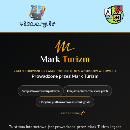
ZAREJESTROWANE PRYWATNE WSPARCIE DLA WNIOSKÓW WIZOWYCH
Prowadzone przez
Mark Turizm
Zarejestrowany usługodawca
Oficjalna platforma: evisa.gov.tr
Oficjalna platforma: konsolosluk.gov.tr
Zwiń informację
Ta strona internetowa jest prowadzona przez
Mark Turizm İnşaat