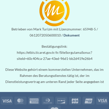
Betrieben von Mark Turizm mit Lizenznummer: 65948-5 /
0612072050600010 /
Dokument
Bestätigungslink:
https://etbis.ticaret.gov.tr/tr/SiteSorgulamaSonuc?
siteId=60c404ca-27ae-43ed-96d1-bb2d419e26b4
Diese Website gehört einem kommerziellen Unternehmen, das im
Rahmen des Beratungsdienstes tätig ist, der im
Dienstleistungsvertrag am unteren Rand jeder Seite angegeben ist
Visa
MasterCard
American
Dinners
Discover
JCB
UnionPa
V
Express
Club
E