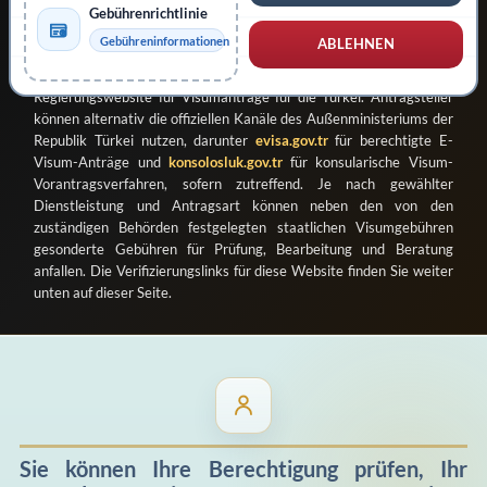
Organizasyon Ticaret Limited Şirketi
als registrierter privater
Gebührenrichtlinie
Anbieter betrieben, der Antragsprüfung, Unterstützung bei der
Gebühreninformationen
ABLEHNEN
Einreichung und damit verbundene Beratungsleistungen für
Visumanträge für die Türkei anbietet. Dies ist nicht die offizielle
Regierungswebsite für Visumanträge für die Türkei. Antragsteller
können alternativ die offiziellen Kanäle des Außenministeriums der
Republik Türkei nutzen, darunter
evisa.gov.tr
für berechtigte E-
Visum-Anträge und
konsolosluk.gov.tr
für konsularische Visum-
Vorantragsverfahren, sofern zutreffend. Je nach gewählter
Dienstleistung und Antragsart können neben den von den
zuständigen Behörden festgelegten staatlichen Visumgebühren
gesonderte Gebühren für Prüfung, Bearbeitung und Beratung
anfallen. Die Verifizierungslinks für diese Website finden Sie weiter
unten auf dieser Seite.
Sie können Ihre Berechtigung prüfen, Ihr