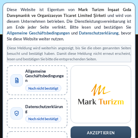
Diese Website ist Eigentum von
Mark Turizm İnşaat Gıda
Danışmanlık ve Organizasyon Ticaret Limited Şirketi
und wird von
diesem Unternehmen betrieben. Die Dienstleistungsvereinbarung ist
am Ende jeder Seite verlinkt. Bitte lesen und bestätigen Sie
Allgemeine Geschäftsbedingungen
und
Datenschutzerklärung
, bevor
Sie diese Website weiter nutzen.
Diese Meldung wird weiterhin angezeigt, bis Sie die oben genannten Seiten
besucht und bestätigt haben. Damit diese Meldung nicht erneut erscheint,
lesen und bestätigen Sie bitte die entsprechenden Seiten.
Allgemeine
REGISTRIERTE PRIVATE VISUMANTRAGSUNTERSTÜTZUNG
Geschäftsbedingunge
Betrieben von
Mark Turizm
n
Noch nicht bestätigt
Registrierter Dienstleister
Offizielle Plattform: evisa.gov.tr
Datenschutzerklärun
Offizielle Plattform: konsolosluk.gov.tr
g
Noch nicht bestätigt
Hinweis einklappen
AKZEPTIEREN
Diese Website wird von
Mark Turizm İnşaat Gıda Danışmanlık ve