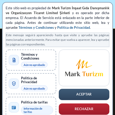
Este sitio web es propiedad de
Mark Turizm İnşaat Gıda Danışmanlık
ve Organizasyon Ticaret Limited Şirketi
y es operado por dicha
empresa. El Acuerdo de Servicio está enlazado en la parte inferior de
cada página. Antes de continuar utilizando este sitio web, lea y
apruebe
Términos y Condiciones
y
Política de Privacidad
.
Este mensaje seguirá apareciendo hasta que visite y apruebe las páginas
mencionadas anteriormente. Para evitar que vuelva a aparecer, lea y apruebe
las páginas correspondientes.
Términos y
Condiciones
ASISTENCIA PRIVADA REGISTRADA PARA SOLICITUDES DE VISADO
Aún no aprobado
Operado por
Mark Turizm
Política de
Proveedor de servicios registrado
Plataforma oficial: evisa.gov.tr
Privacidad
Aún no aprobado
Plataforma oficial: konsolosluk.gov.tr
ACEPTAR
Contraer aviso
Política de tarifas
Información de
RECHAZAR
tarifas
Este sitio web es operado por
Mark Turizm İnşaat Gıda