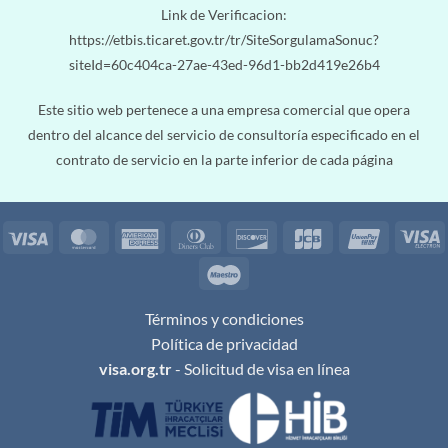
Link de Verificacion:
https://etbis.ticaret.gov.tr/tr/SiteSorgulamaSonuc?
siteId=60c404ca-27ae-43ed-96d1-bb2d419e26b4
Este sitio web pertenece a una empresa comercial que opera
dentro del alcance del servicio de consultoría especificado en el
contrato de servicio en la parte inferior de cada página
Visa
MasterCard
American
Dinners
Discover
JCB
UnionPa
V
Express
Club
E
Maestro
Términos y condiciones
Política de privacidad
visa.org.tr
- Solicitud de visa en línea