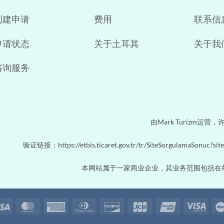
创建申请
费用
联系信
申请状态
关于土耳其
关于我
咨询服务
由Mark Turizm运营，许可
验证链接：https://etbis.ticaret.gov.tr/tr/SiteSorgulamaSonuc?s
本网站属于一家商业企业，其业务范围包括在
Visa
MasterCard
American
Dinners
Discover
JCB
UnionPay
Visa
Express
Club
Elec