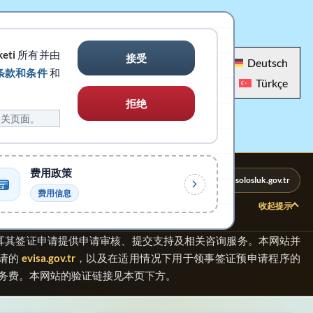
keti
所有并由
接受
العربية
English
Français
Deutsch
条款和条件
和
Polski
Español
Türkçe
拒绝
相关页面。
费用政策
注册服务提供方
官方平台：evisa.gov.tr
官方平台：konsolosluk.gov.tr
费用信息
收起提示
耳其签证申请提供申请审核、提交支持及相关咨询服务。本网站并
请的
evisa.gov.tr
，以及在适用情况下用于领事签证预申请程序的
务费。本网站的验证链接见本页下方。