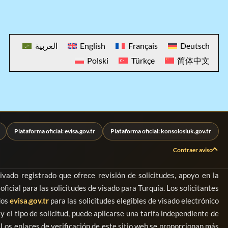
العربية
English
Français
Deutsch
Polski
Türkçe
简体中文
Plataforma oficial: evisa.gov.tr
Plataforma oficial: konsolosluk.gov.tr
Contraer aviso
ado registrado que ofrece revisión de solicitudes, apoyo en la
ficial para las solicitudes de visado para Turquía. Los solicitantes
dos
evisa.gov.tr
para las solicitudes elegibles de visado electrónico
 el tipo de solicitud, puede aplicarse una tarifa independiente de
Los enlaces de verificación de este sitio web se proporcionan más