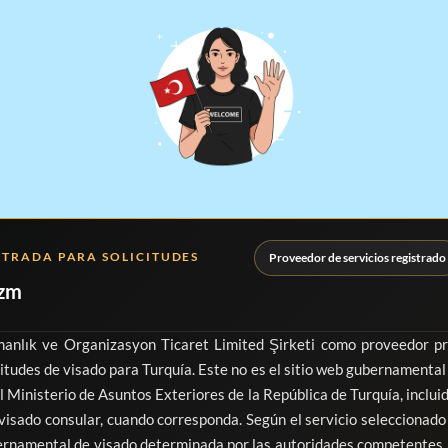
STRADA PARA SOLICITUDES
Proveedor de servicios registrado
izm
anlık ve Organizasyon Ticaret Limited Şirketi
como proveedor priv
itudes de visado para Turquía. Este no es el sitio web gubernamental o
l Ministerio de Asuntos Exteriores de la República de Turquía, inclui
visado consular, cuando corresponda. Según el servicio seleccionado y
bernamental de visado determinada por las autoridades competentes. 