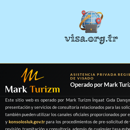
ASISTENCIA PRIVADA REGI
DE VISADO
Operado por
Mark Tur
Este sitio web es operado por
Mark Turizm İnşaat Gıda Danışm
presentación y servicios de consultoría relacionados para las solic
también pueden utilizar los canales oficiales proporcionados por e
y
konsolosluk.gov.tr
para los procedimientos de pre-solicitud de 
revisión, tramitación y consultoría, además de cualquier tasa gu